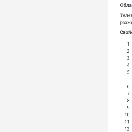
Обла
Теле
разм
Свой