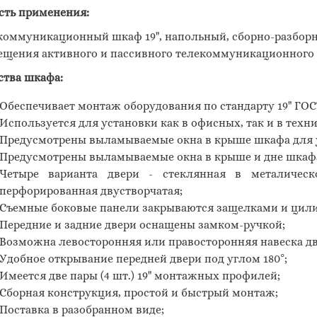
сть применения:
коммуникационный шкаф 19", напольный, сборно-разборн
ещения активного и пассивного телекоммуникационного IT
ства шкафа:
Обеспечивает монтаж оборудования по стандарту 19" ГОСТ
Используется для установки как в офисных, так и в тех
Предусмотрены выламываемые окна в крыше шкафа для 
Предусмотрены выламываемые окна в крыше и дне шкафа
Четыре варианта двери - стеклянная в металическо
перфорированная двустворчатая;
Съемные боковые панели закрываются защелками и цил
Передние и задние двери оснащены замком-ручкой;
Возможна левосторонняя или правосторонняя навеска дв
Удобное открывание передней двери под углом 180°;
Имеется две пары (4 шт.) 19" монтажных профилей;
Сборная конструкция, простой и быстрый монтаж;
Поставка в разобранном виде;