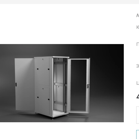
А
К
П
З
Ц