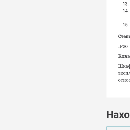
Степ
IP20
Клим
Шкаф
эксп
отно
Нахо