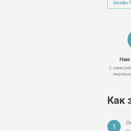
Шкафы Т
Нам
С нами ра
мировые
Как 
О
1