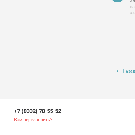
За
са
н
Наза
+7 (8332) 78-55-52
Вам перезвонить?