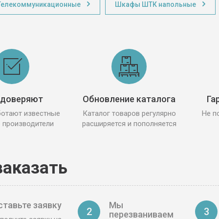
елекоммуникационные
Шкафы ШТК напольные
 доверяют
Обновление каталога
Га
ботают известные
Каталог товаров регулярно
Не п
 производители
расширяется и пополняется
заказать
ставьте заявку
Мы
2
3
перезваниваем