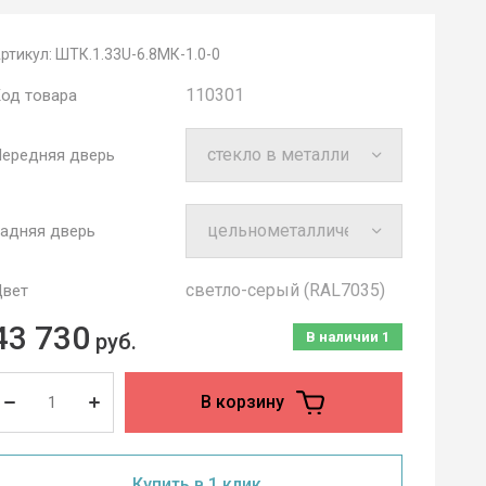
ртикул:
ШТК.1.33U-6.8МК-1.0-0
110301
од товара
ередняя дверь
адняя дверь
cветло-серый (RAL7035)
вет
43 730
руб.
В наличии
1
В корзину
Купить в 1 клик