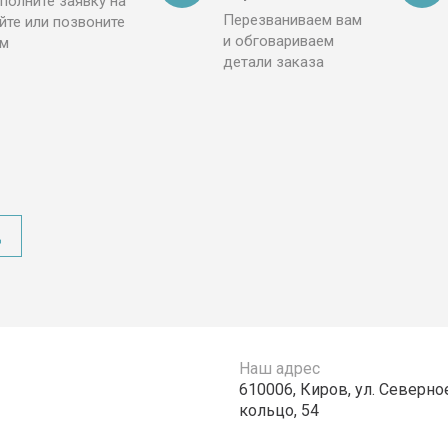
полните заявку на
Перезваниваем вам
йте или позвоните
и обговариваем
ам
детали заказа
д
Наш адрес
610006, Киров, ул. Северно
кольцо, 54