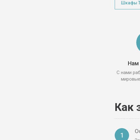
Шкафы Т
Нам
С нами ра
мировые
Как 
О
1