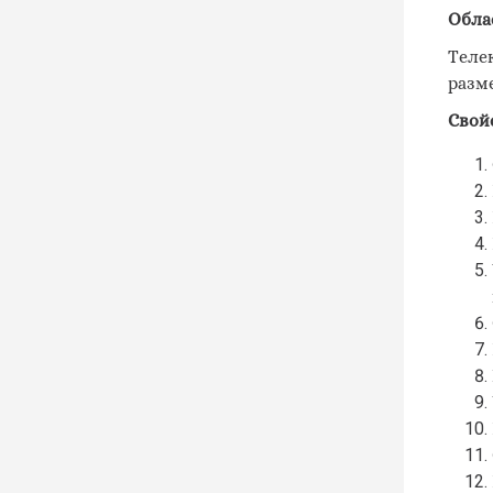
Обла
Теле
разм
Свой