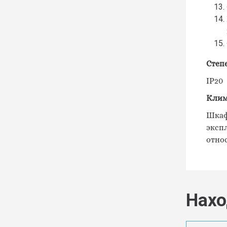
Степ
IP20
Клим
Шкаф
эксп
отно
Нахо