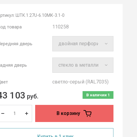
ртикул:
ШТК.1.27U-6.10МК-3.1-0
110258
од товара
ередняя дверь
адняя дверь
cветло-серый (RAL7035)
вет
43 103
руб.
В наличии
1
В корзину
Купить в 1 клик