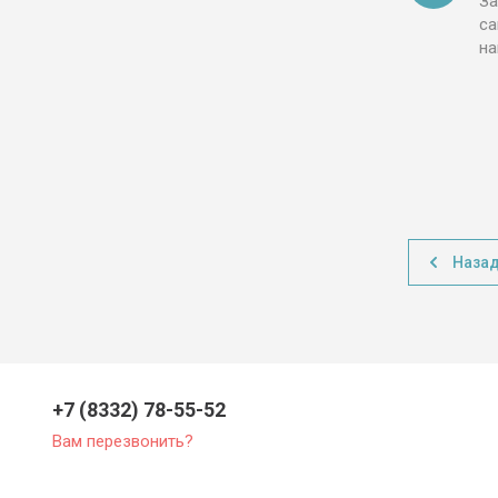
За
са
н
Наза
+7 (8332) 78-55-52
Вам перезвонить?