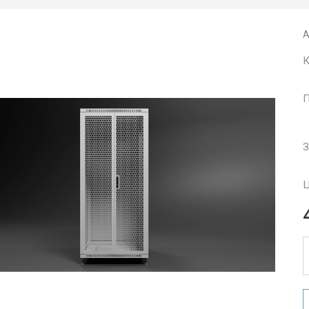
А
К
П
З
Ц