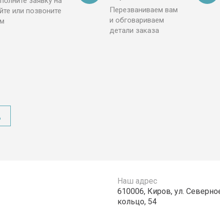
полните заявку на
Перезваниваем вам
йте или позвоните
и обговариваем
ам
детали заказа
д
Наш адрес
610006, Киров, ул. Северно
кольцо, 54