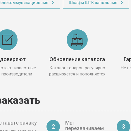
елекоммуникационные
Шкафы ШТК напольные
 доверяют
Обновление каталога
Га
ботают известные
Каталог товаров регулярно
Не п
 производители
расширяется и пополняется
заказать
ставьте заявку
Мы
2
3
перезваниваем