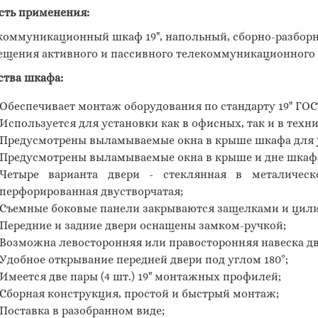
сть применения:
коммуникационный шкаф 19", напольный, сборно-разборн
ещения активного и пассивного телекоммуникационного IT
ства шкафа:
Обеспечивает монтаж оборудования по стандарту 19" ГОСТ
Используется для установки как в офисных, так и в тех
Предусмотрены выламываемые окна в крыше шкафа для 
Предусмотрены выламываемые окна в крыше и дне шкафа
Четыре варианта двери - стеклянная в металическо
перфорированная двустворчатая;
Съемные боковые панели закрываются защелками и цил
Передние и задние двери оснащены замком-ручкой;
Возможна левосторонняя или правосторонняя навеска дв
Удобное открывание передней двери под углом 180°;
Имеется две пары (4 шт.) 19" монтажных профилей;
Сборная конструкция, простой и быстрый монтаж;
Поставка в разобранном виде;