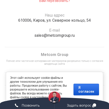
Вам перезвонить?
Наш адрес
610006, Киров, ул. Северное кольцо, 54
E-mail
sales@metcomgroup.ru
Metcom Group
Полное или частичное копирование материалов разрешено только с согласия
владельца сайта
Этот сайт использует cookie-файлы и
другие технологии для улучшения его
работы. Продолжая работу с сайтом, Вы
Я
разрешаете использование cookie-
согласен
файлов. Вы всегда можете отключить
© 2019 - 2026 Metcom Group
файлы cookie в настройках Вашего
браузера.
сделать сайт
в megagroup.ru
Позвонить
Задать вопрос