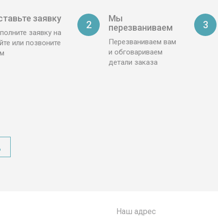
ставьте заявку
Мы
2
3
перезваниваем
полните заявку на
Перезваниваем вам
йте или позвоните
и обговариваем
ам
детали заказа
д
Наш адрес