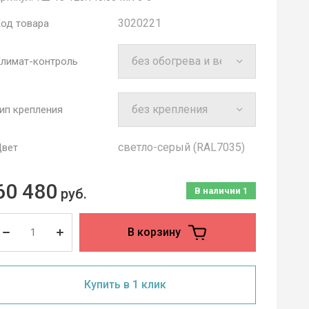
3020221
од товара
лимат-контроль
ип крепления
cветло-серый (RAL7035)
вет
60 480
руб.
В наличии
1
В корзину
Купить в 1 клик