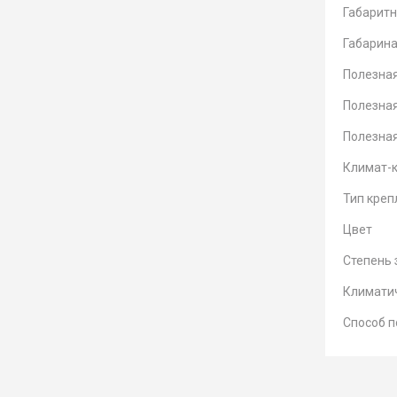
Габаритн
Габарина
Полезная
Полезная
Полезная
Климат-
Тип креп
Цвет
Степень 
Климати
Способ п