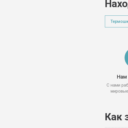
Нахо
Термош
Нам
С нами ра
мировые
Как 