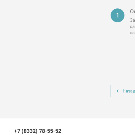
О
1
За
са
н
Наза
+7 (8332) 78-55-52