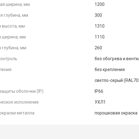
ая ширина, мм
1200
я глубина, мм
300
 высота, мм
1310
 ширина, мм
1110
 глубина, мм
260
контроль
без обогрева и вент
ления
без крепления
cветло-серый (RAL70
защиты оболочки (IP)
IP66
ческое исполнение
УХЛ1
окраски металла
порошковая окраска