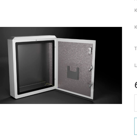
К
К
Т
Ц